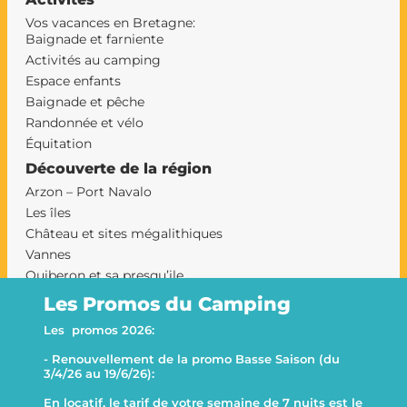
Vos vacances en Bretagne:
Baignade et farniente
Activités au camping
Espace enfants
Baignade et pêche
Randonnée et vélo
Équitation
Découverte de la région
Arzon – Port Navalo
Les îles
Château et sites mégalithiques
Vannes
Quiberon et sa presqu’ile
Le Morbihan et sa presqu’ile
Les Promos du Camping
Camping Sarzeau
Les promos 2026:
Le camping Goh Velin
- Renouvellement de la promo Basse Saison (du
This website uses cookies
Decline all
3/4/26 au 19/6/26):
This website uses cookies to improve user experience. By
En locatif, le tarif de votre semaine de 7 nuits est le