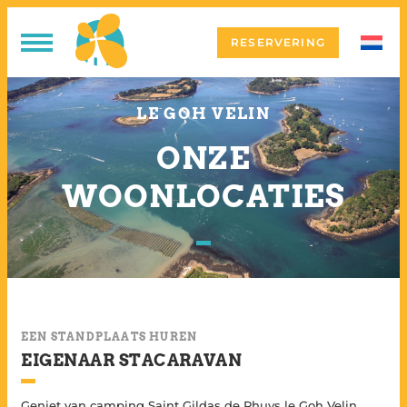
RESERVERING
LE GOH VELIN
ONZE
WOONLOCATIES
EEN STANDPLAATS HUREN
EIGENAAR STACARAVAN
Geniet van camping Saint Gildas de Rhuys le Goh Velin,