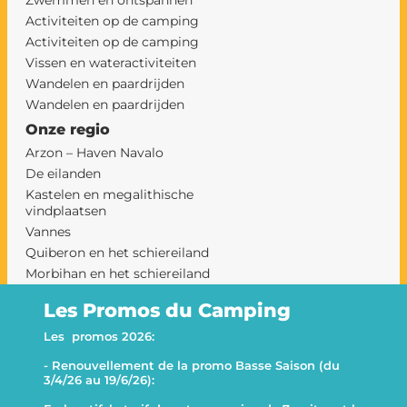
Zwemmen en ontspannen
Activiteiten op de camping
Activiteiten op de camping
Vissen en wateractiviteiten
Wandelen en paardrijden
Wandelen en paardrijden
Onze regio
Arzon – Haven Navalo
De eilanden
Kastelen en megalithische
vindplaatsen
Vannes
Quiberon en het schiereiland
Morbihan en het schiereiland
Rhuys op een camping
Les Promos du Camping
camping sarzeau
Le Goh Velin
Les promos 2026:
- Renouvellement de la promo Basse Saison (du
This website uses cookies
Decline all
3/4/26 au 19/6/26):
This website uses cookies to improve user experience. By