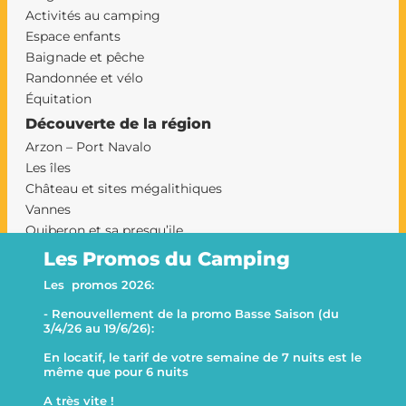
Activités au camping
Espace enfants
Baignade et pêche
Randonnée et vélo
Équitation
Découverte de la région
Arzon – Port Navalo
Les îles
Château et sites mégalithiques
Vannes
Quiberon et sa presqu’ile
Le Morbihan et sa presqu’ile
Les Promos du Camping
Camping Sarzeau
Les promos 2026:
Le camping Goh Velin
- Renouvellement de la promo Basse Saison (du
This website uses cookies
Decline all
3/4/26 au 19/6/26):
This website uses cookies to improve user experience. By
En locatif, le tarif de votre semaine de 7 nuits est le
using our website you consent to all cookies in accordance with
même que pour 6 nuits
our Cookie Policy.
A très vite !