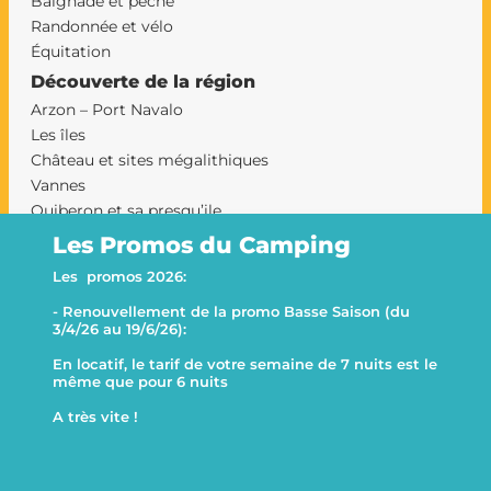
Baignade et pêche
Randonnée et vélo
Équitation
Découverte de la région
Arzon – Port Navalo
Les îles
Château et sites mégalithiques
Vannes
Quiberon et sa presqu’ile
Le Morbihan et sa presqu’ile
Les Promos du Camping
Camping Sarzeau
Les promos 2026:
Le camping Goh Velin
- Renouvellement de la promo Basse Saison (du
This website uses cookies
Decline all
3/4/26 au 19/6/26):
This website uses cookies to improve user experience. By
En locatif, le tarif de votre semaine de 7 nuits est le
using our website you consent to all cookies in accordance with
même que pour 6 nuits
our Cookie Policy.
A très vite !
Functionals
WebAnalytic
© 2026 Le Goh Velin - Tous droits réservés -
Mentions légales
Accept all
Accept selection