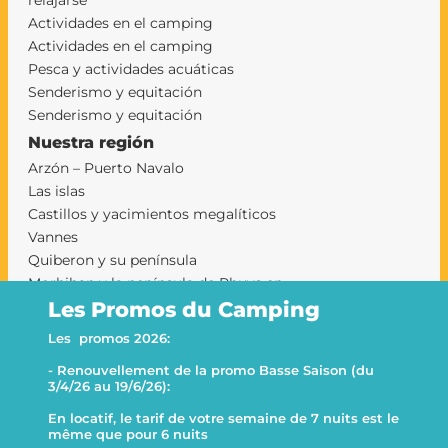
relajarse
Actividades en el camping
Actividades en el camping
Pesca y actividades acuáticas
Senderismo y equitación
Senderismo y equitación
Nuestra región
Arzón – Puerto Navalo
Las islas
Castillos y yacimientos megalíticos
Vannes
Quiberon y su península
Morbihan y la península de Rhuys en
camping
Les Promos du Camping
camping sarzeau
Les promos 2026:
Le Goh Velin
- Renouvellement de la promo Basse Saison (du
This website uses cookies
Decline all
3/4/26 au 19/6/26):
This website uses cookies to improve user experience. By
En locatif, le tarif de votre semaine de 7 nuits est le
using our website you consent to all cookies in accordance with
même que pour 6 nuits
our Cookie Policy.