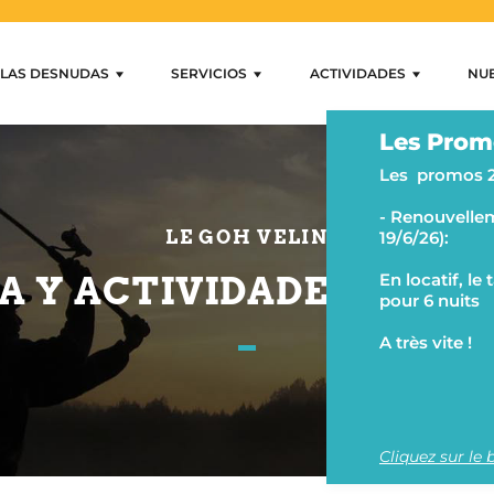
LAS DESNUDAS
SERVICIOS
ACTIVIDADES
NU
uiler Mobihan
as residenciales
Servicios
Actividades
Nue
Les Prom
Internet y wifi
Nadar y relajarse
Ar
Les promos 
s
Tiendas
Actividades en el camping
Cas
- Renouvellem
s
Alquiler y préstamo
Pesca y actividades acuáti
Mo
LE GOH VELIN
19/6/26):
Servicios auxiliares
Senderismo y equitación
Las
A Y ACTIVIDADES ACUÁ
En locatif, le
pour 6 nuits
Va
A très vite !
Qui
Cliquez sur le