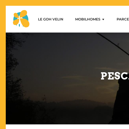
LE GOH VELIN
MOBILHOMES
PARCE
Le Goh Velin – Mobilhome alq
Parcel
casa móvil de 1 dormitorio
casas móviles de 2 dormitorio
casas móviles de 3 dormitorio
PESC