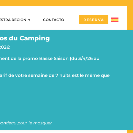
ESTRA REGIÓN
CONTACTO
RESERVA
stra región
os du Camping
zón – Puerto Navalo
2026:
tillos y yacimientos megalíticos
ent de la promo Basse Saison (du 3/4/26 au
cas
rbihan y la península de Rhuys en camping
 islas
TICAS
 tarif de votre semaine de 7 nuits est le même que
nnes
beron y su península
 bandeau pour le masquer