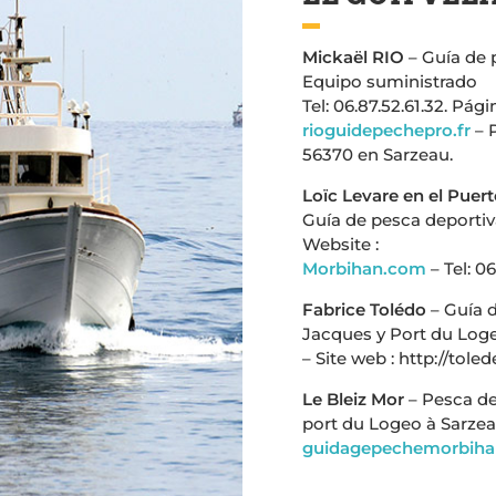
Mickaël RIO
– Guía de 
Equipo suministrado
Tel: 06.87.52.61.32. Pág
rioguidepechepro.fr
– 
56370 en Sarzeau.
Loïc Levare en el Puer
Guía de pesca deportiv
Website :
Morbihan.com
– Tel: 06
Fabrice Tolédo
– Guía d
Jacques y Port du Logeo 
– Site web : http://tole
Le Bleiz Mor
– Pesca de
port du Logeo à Sarzeau
guidagepechemorbih