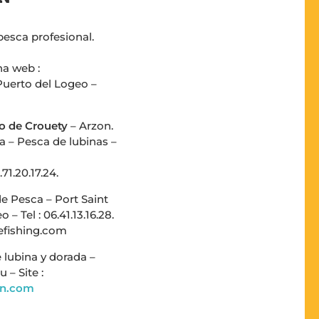
pesca profesional.
ina web :
Puerto del Logeo –
to de Crouety
– Arzon.
a – Pesca de lubinas –
.71.20.17.24.
e Pesca – Port Saint
– Tel : 06.41.13.16.28.
defishing.com
 lubina y dorada –
 – Site :
an.com