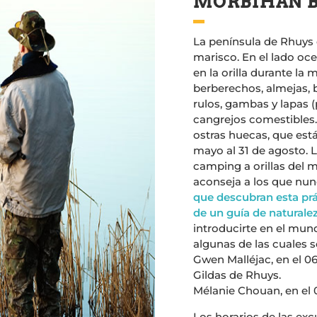
MORBIHAN B
La península de Rhuys 
marisco. En el lado oc
en la orilla durante la
berberechos, almejas, b
rulos, gambas y lapas (
cangrejos comestibles.
ostras huecas, que está
mayo al 31 de agosto. L
camping a orillas del 
aconseja a los que nu
que descubran esta p
de un guía de naturale
introducirte en el mund
algunas de las cuales 
Gwen Malléjac, en el 06
Gildas de Rhuys.
Mélanie Chouan, en el 0
Los horarios de las exc