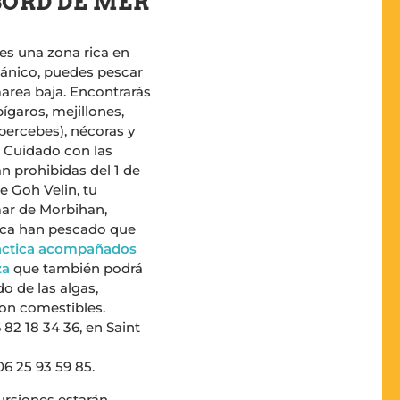
ORD DE MER
es una zona rica en
eánico, puedes pescar
 marea baja. Encontrarás
ígaros, mejillones,
percebes), nécoras y
 Cuidado con las
n prohibidas del 1 de
e Goh Velin, tu
mar de Morbihan,
nca han pescado que
ráctica acompañados
za
que también podrá
o de las algas,
son comestibles.
 82 18 34 36, en Saint
6 25 93 59 85.
ursiones estarán