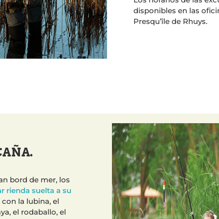
disponibles en las ofic
Presqu’île de Rhuys.
CAÑA.
n bord de mer, los
r rienda suelta a su
con la lubina, el
ya, el rodaballo, el