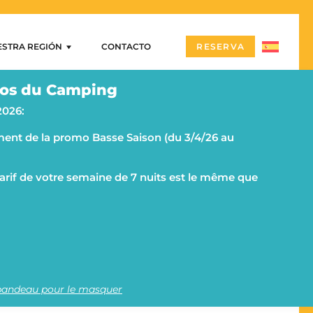
ESTRA REGIÓN
CONTACTO
RESERVA
stra región
os du Camping
zón – Puerto Navalo
2026:
tillos y yacimientos megalíticos
ent de la promo Basse Saison (du 3/4/26 au
cas
rbihan y la península de Rhuys en camping
 islas
OS
 tarif de votre semaine de 7 nuits est le même que
nnes
beron y su península
 bandeau pour le masquer