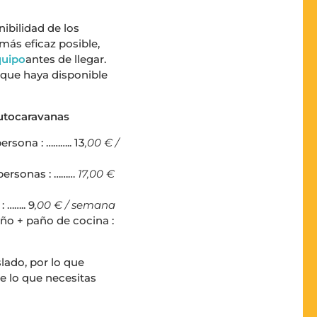
nibilidad de los
más eficaz posible,
quipo
antes de llegar.
 que haya disponible
autocaravanas
ersona : ……….. 13
,
00
€ /
personas : ………
17,00 €
: …….. 9
,00 € / semana
año + paño de cocina :
lado, por lo que
e lo que necesitas