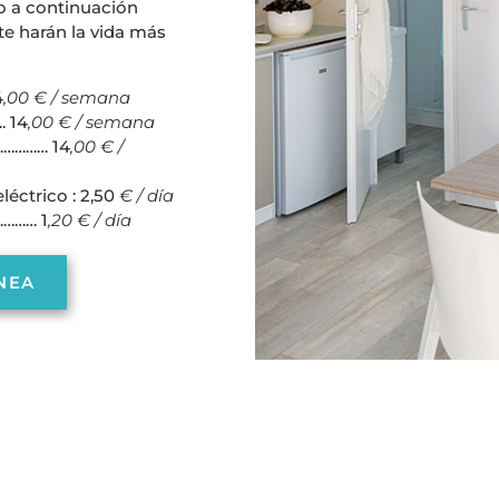
 a continuación
te harán la vida más
4
,00 € / semana
. 14
,00 € / semana
…………… 14
,00 € /
léctrico : 2,50
€ / día
………… 1
,20 € / día
NEA