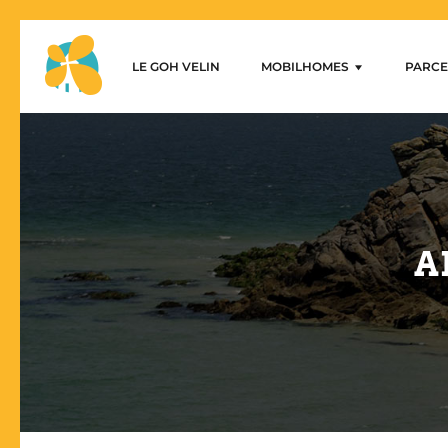
LE GOH VELIN
MOBILHOMES
PARCE
Le Goh Velin – Mobilhome alq
Parcel
casa móvil de 1 dormitorio
casas móviles de 2 dormitorio
casas móviles de 3 dormitorio
A