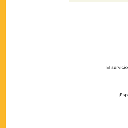
El servici
¡Esp