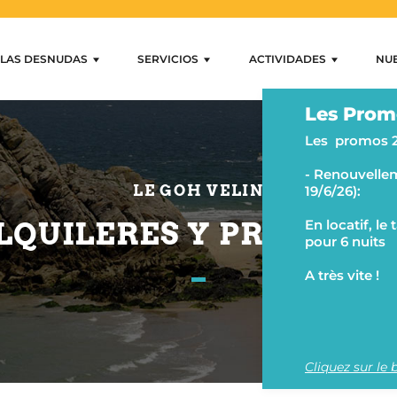
LAS DESNUDAS
SERVICIOS
ACTIVIDADES
NU
uiler Mobihan
as residenciales
Servicios
Actividades
Nue
Les Prom
Internet y wifi
Nadar y relajarse
Ar
Les promos 
s
Tiendas
Actividades en el camping
Cas
- Renouvellem
s
Alquiler y préstamo
Pesca y actividades acuáti
Mo
LE GOH VELIN
19/6/26):
Servicios auxiliares
Senderismo y equitación
Las
LQUILERES Y PRÉSTAM
En locatif, le
pour 6 nuits
Va
A très vite !
Qui
Cliquez sur le