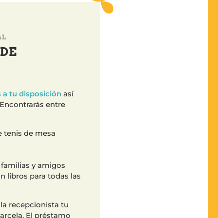
AL
 DE
a tu disposición
así
Encontrarás entre
e tenis de mesa
familias y amigos
n libros para todas las
 la recepcionista tu
rcela. El préstamo