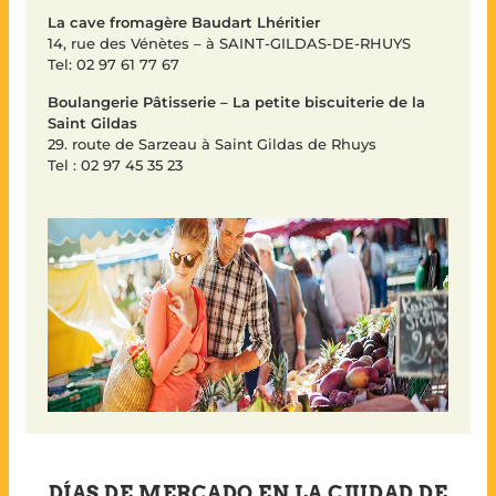
La cave fromagère Baudart Lhéritier
14, rue des Vénètes – à SAINT-GILDAS-DE-RHUYS
Tel: 02 97 61 77 67
Boulangerie Pâtisserie – La petite biscuiterie de la
Saint Gildas
29. route de Sarzeau à Saint Gildas de Rhuys
Tel : 02 97 45 35 23
DÍAS DE MERCADO EN LA CIUDAD DE