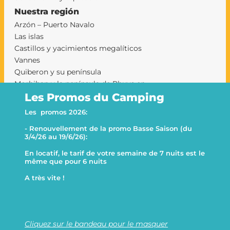
Nuestra región
Arzón – Puerto Navalo
Las islas
Castillos y yacimientos megalíticos
Vannes
Quiberon y su península
Morbihan y la península de Rhuys en
camping
Les Promos du Camping
camping sarzeau
Les promos 2026:
Le Goh Velin
- Renouvellement de la promo Basse Saison (du
This website uses cookies
Decline all
3/4/26 au 19/6/26):
This website uses cookies to improve user experience. By
En locatif, le tarif de votre semaine de 7 nuits est le
using our website you consent to all cookies in accordance with
même que pour 6 nuits
our Cookie Policy.
A très vite !
Functionals
WebAnalytic
© 2026 Le Goh Velin - Todos los derechos reservados -
Información legal
Accept all
Accept selection
PROMOCIONES
Cliquez sur le bandeau pour le masquer
Name
Category
Duration
Description
🍪 Generated by
Privacy URL
Brookiebot
Show details