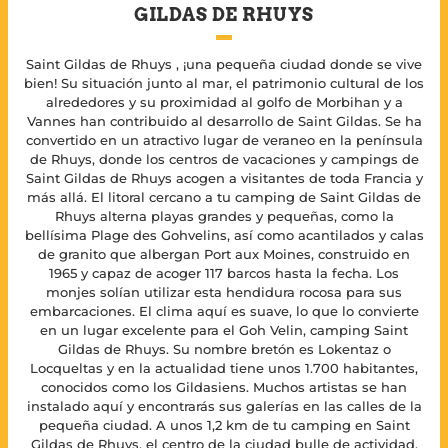
GILDAS DE RHUYS
Saint Gildas de Rhuys , ¡una pequeña ciudad donde se vive
bien! Su situación junto al mar, el patrimonio cultural de los
alrededores y su proximidad al golfo de Morbihan y a
Vannes han contribuido al desarrollo de Saint Gildas. Se ha
convertido en un atractivo lugar de veraneo en la península
de Rhuys, donde los centros de vacaciones y campings de
Saint Gildas de Rhuys acogen a visitantes de toda Francia y
más allá. El litoral cercano a tu camping de Saint Gildas de
Rhuys alterna playas grandes y pequeñas, como la
bellísima Plage des Gohvelins, así como acantilados y calas
de granito que albergan Port aux Moines, construido en
1965 y capaz de acoger 117 barcos hasta la fecha. Los
monjes solían utilizar esta hendidura rocosa para sus
embarcaciones. El clima aquí es suave, lo que lo convierte
en un lugar excelente para el Goh Velin, camping Saint
Gildas de Rhuys. Su nombre bretón es Lokentaz o
Locqueltas y en la actualidad tiene unos 1.700 habitantes,
conocidos como los Gildasiens. Muchos artistas se han
instalado aquí y encontrarás sus galerías en las calles de la
pequeña ciudad. A unos 1,2 km de tu camping en Saint
Gildas de Rhuys, el centro de la ciudad bulle de actividad,