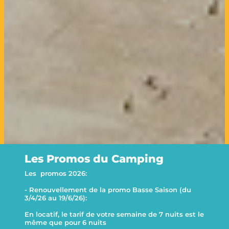
Les Promos du Camping
Les promos 2026:
- Renouvellement de la promo Basse Saison (du
This website uses cookies
Decline all
3/4/26 au 19/6/26):
This website uses cookies to improve user experience. By
En locatif, le tarif de votre semaine de 7 nuits est le
using our website you consent to all cookies in accordance with
même que pour 6 nuits