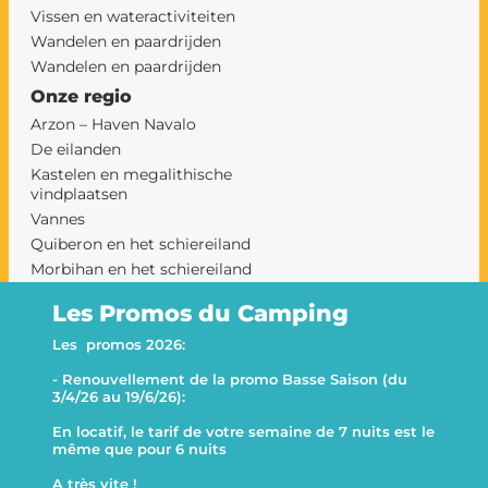
Vissen en wateractiviteiten
Wandelen en paardrijden
Wandelen en paardrijden
Onze regio
Arzon – Haven Navalo
De eilanden
Kastelen en megalithische
vindplaatsen
Vannes
Quiberon en het schiereiland
Morbihan en het schiereiland
Rhuys op een camping
Les Promos du Camping
camping sarzeau
Le Goh Velin
Les promos 2026:
- Renouvellement de la promo Basse Saison (du
This website uses cookies
Decline all
3/4/26 au 19/6/26):
This website uses cookies to improve user experience. By
En locatif, le tarif de votre semaine de 7 nuits est le
using our website you consent to all cookies in accordance with
même que pour 6 nuits
our Cookie Policy.
A très vite !