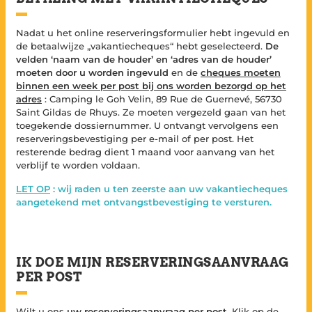
Nadat u het online reserveringsformulier hebt ingevuld en
de betaalwijze „vakantiecheques“ hebt geselecteerd.
De
velden ‘naam van de houder’ en ‘adres van de houder’
moeten door u worden ingevuld
en de
cheques moeten
binnen een week per post bij ons worden bezorgd op het
adres
: Camping le Goh Velin, 89 Rue de Guernevé, 56730
Saint Gildas de Rhuys. Ze moeten vergezeld gaan van het
toegekende dossiernummer. U ontvangt vervolgens een
reserveringsbevestiging per e-mail of per post. Het
resterende bedrag dient 1 maand voor aanvang van het
verblijf te worden voldaan.
LET OP
: wij raden u ten zeerste aan uw vakantiecheques
aangetekend met ontvangstbevestiging te versturen.
IK DOE MIJN RESERVERINGSAANVRAAG
PER POST
Wilt u ons
uw reserveringsaanvraag per post
. Klik op de