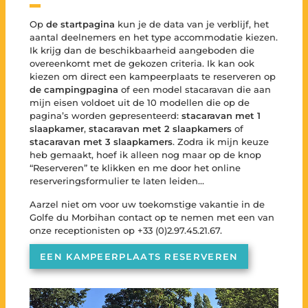
Op
de startpagina
kun je de data van je verblijf, het
aantal deelnemers en het type accommodatie kiezen.
Ik krijg dan de beschikbaarheid aangeboden die
overeenkomt met de gekozen criteria. Ik kan ook
kiezen om direct een kampeerplaats te reserveren op
de campingpagina
of een model stacaravan die aan
mijn eisen voldoet uit de 10 modellen die op de
pagina’s worden gepresenteerd:
stacaravan met 1
slaapkamer
,
stacaravan met 2 slaapkamers
of
stacaravan met 3 slaapkamers
. Zodra ik mijn keuze
heb gemaakt, hoef ik alleen nog maar op de knop
“Reserveren” te klikken en me door het online
reserveringsformulier te laten leiden…
Aarzel niet om voor uw toekomstige vakantie in de
Golfe du Morbihan contact op te nemen met een van
onze receptionisten op +33 (0)2.97.45.21.67.
EEN KAMPEERPLAATS RESERVEREN