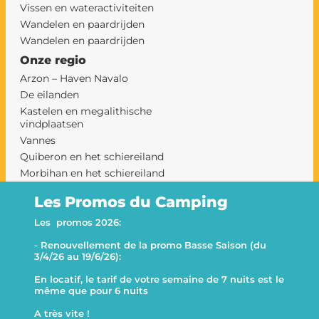
Vissen en wateractiviteiten
Wandelen en paardrijden
Wandelen en paardrijden
Onze regio
Arzon – Haven Navalo
De eilanden
Kastelen en megalithische
vindplaatsen
Vannes
Quiberon en het schiereiland
Morbihan en het schiereiland
Rhuys op een camping
Les Promos du Camping
camping sarzeau
Le Goh Velin
Les promos 2026:
- Renouvellement de la promo Basse Saison (du
This website uses cookies
Decline all
3/4/26 au 19/6/26):
This website uses cookies to improve user experience. By
En locatif, le tarif de votre semaine de 7 nuits est le
using our website you consent to all cookies in accordance with
même que pour 6 nuits
our Cookie Policy.
A très vite !