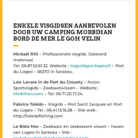
ENKELE VISGIDSEN AANBEVOLEN
DOOR UW CAMPING MORBIHAN
BORD DE MER LE GOH VELIN
Mickaël RIO
– Professionele visgids. Geleverd
materiaal
Tel: 06.87.52.61.32. Website :
rioguidepechepro.fr
– Port
du Logeo – 56370 in Sarzeau.
Loïc Levare in de Port du Crouety
– Arzon.
Sportvisgids – Zeebaarsvissen – Website :
Morbihan.com
– Tel: 06.71.20.17.24.
Fabrice Tolédo
– Visgids – Port Saint Jacques en Port
du Logeo – Tel : 06.41.13.16.28. – Site web :
http://toledefishing.com
Le Bleiz Mor
– Zeebaars en zeebrasem vissen – haven
van Logeo in Sarzeau – Site :
routebeschrijvingchemorbihan.com