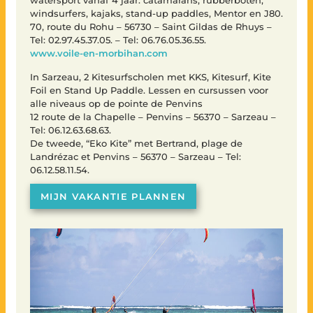
windsurfers, kajaks, stand-up paddles, Mentor en J80.
70, route du Rohu – 56730 – Saint Gildas de Rhuys –
Tel: 02.97.45.37.05. – Tel: 06.76.05.36.55.
www.voile-en-morbihan.com
In Sarzeau, 2 Kitesurfscholen met KKS, Kitesurf, Kite
Foil en Stand Up Paddle. Lessen en cursussen voor
alle niveaus op de pointe de Penvins
12 route de la Chapelle – Penvins – 56370 – Sarzeau –
Tel: 06.12.63.68.63.
De tweede, “Eko Kite” met Bertrand, plage de
Landrézac et Penvins – 56370 – Sarzeau – Tel:
06.12.58.11.54.
MIJN VAKANTIE PLANNEN