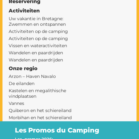
Reservering
Activiteiten
Uw vakantie in Bretagne:
Zwemmen en ontspannen
Activiteiten op de camping
Activiteiten op de camping
Vissen en wateractiviteiten
Wandelen en paardrijden
Wandelen en paardrijden
Onze regio
Arzon – Haven Navalo
De eilanden
Kastelen en megalithische
vindplaatsen
Vannes
Quiberon en het schiereiland
Morbihan en het schiereiland
Rhuys op een camping
Les Promos du Camping
camping sarzeau
Le Goh Velin