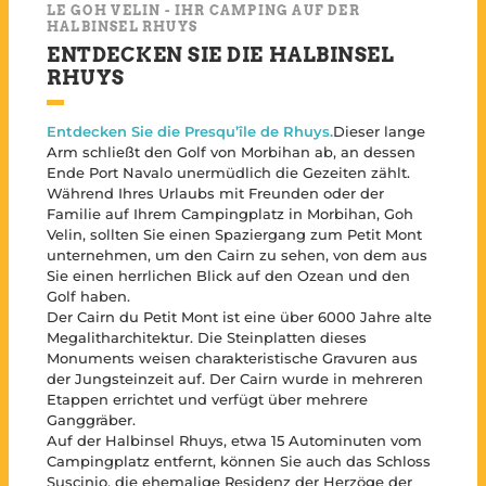
LE GOH VELIN - IHR CAMPING AUF DER
HALBINSEL RHUYS
ENTDECKEN SIE DIE HALBINSEL
RHUYS
Entdecken Sie die Presqu’île de Rhuys.
Dieser lange
Arm schließt den Golf von Morbihan ab, an dessen
Ende Port Navalo unermüdlich die Gezeiten zählt.
Während Ihres Urlaubs mit Freunden oder der
Familie auf Ihrem Campingplatz in Morbihan, Goh
Velin, sollten Sie einen Spaziergang zum Petit Mont
unternehmen, um den Cairn zu sehen, von dem aus
Sie einen herrlichen Blick auf den Ozean und den
Golf haben.
Der Cairn du Petit Mont ist eine über 6000 Jahre alte
Megalitharchitektur. Die Steinplatten dieses
Monuments weisen charakteristische Gravuren aus
der Jungsteinzeit auf. Der Cairn wurde in mehreren
Etappen errichtet und verfügt über mehrere
Ganggräber.
Auf der Halbinsel Rhuys, etwa 15 Autominuten vom
Campingplatz entfernt, können Sie auch das Schloss
Suscinio, die ehemalige Residenz der Herzöge der