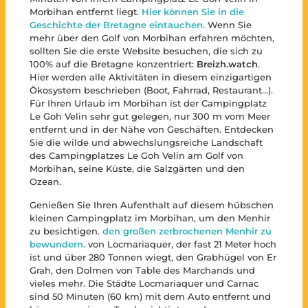
Morbihan entfernt liegt.
Hier können Sie in die
Geschichte der Bretagne eintauchen.
Wenn Sie
mehr über den Golf von Morbihan erfahren möchten,
sollten Sie die erste Website besuchen, die sich zu
100% auf die Bretagne konzentriert:
Breizh.watch
.
Hier werden alle Aktivitäten in diesem einzigartigen
Ökosystem beschrieben (Boot, Fahrrad, Restaurant…).
Für Ihren Urlaub im Morbihan ist der Campingplatz
Le Goh Velin sehr gut gelegen, nur 300 m vom Meer
entfernt und in der Nähe von Geschäften. Entdecken
Sie die wilde und abwechslungsreiche Landschaft
des Campingplatzes Le Goh Velin am Golf von
Morbihan, seine Küste, die Salzgärten und den
Ozean.
Genießen Sie Ihren Aufenthalt auf diesem hübschen
kleinen Campingplatz im Morbihan, um den Menhir
zu besichtigen.
den großen zerbrochenen Menhir zu
bewundern.
von Locmariaquer, der fast 21 Meter hoch
ist und über 280 Tonnen wiegt, den Grabhügel von Er
Grah, den Dolmen von Table des Marchands und
vieles mehr. Die Städte Locmariaquer und Carnac
sind 50 Minuten (60 km) mit dem Auto entfernt und