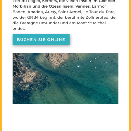
Port du Logéo, Kerners, die vielen
Inseln im Golf von
Morbihan und die Ozeaninseln,
Vannes
, Larmor
Baden, Arradon, Auray, Saint Armel, Le Tour-du-Parc,
wo der GR 34 beginnt, der berühmte Zöllnerpfad, der
die Bretagne umrundet und am Mont St Michel
endet.
BUCHEN SIE ONLINE