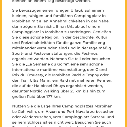
können an einem Tag besichtigt werden.
Sie bevorzugen einen ruhigen Urlaub auf einem
kleinen, ruhigen und familiären Campingplatz in
Morbihan mit allen Annehmlichkeiten in der Nähe,
dann zögern Sie nicht, Ihren Urlaub auf einem
Campingplatz in Morbihan zu verbringen. Genießen
Sie diese schöne Region, in der Geschichte, Kultur
und Freizeitaktivitäten für die ganze Familie eng
miteinander verbunden sind und in der regelmäßig
Sport- und Festveranstaltungen, die Fest-noz,
organisiert werden. Nehmen Sie teil oder besuchen
Sie die „La Semaine du Golfe“, eine sehr schöne
internationale maritime Veranstaltung, den Grand
Prix du Crouesty, die Morbihan Paddle Trophy oder
den Trail Ultra Marin, ein Raid mit mehreren Rennen,
die auf der Halbinsel Rhuys organisiert werden,
darunter Nordic Walking über 25 km bis hin zum
großen Raid über 177 km.
Nutzen Sie die Lage Ihres Campingplatzes Morbihan
Le Goh Velin, um
Arzon und Port Navalo
zu besuchen
oder wiederzusehen, vom Campingplatz Sarzeau und
seinem Schloss ist es nicht weit. Besuchen Sie auch