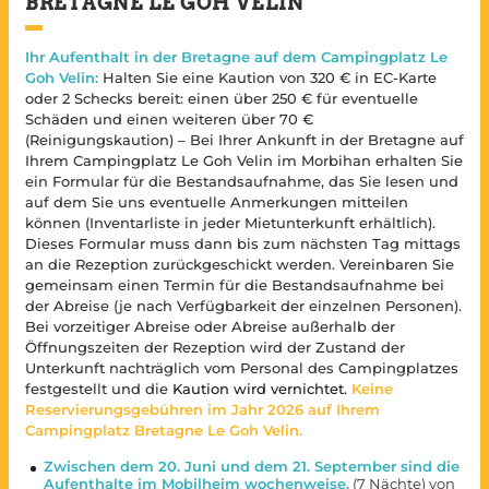
BRETAGNE LE GOH VELIN
Ihr Aufenthalt in der Bretagne auf dem Campingplatz Le
Goh Velin:
Halten Sie eine Kaution von 320 € in EC-Karte
oder 2 Schecks bereit: einen über 250 € für eventuelle
Schäden und einen weiteren über 70 €
(Reinigungskaution) – Bei Ihrer Ankunft in der Bretagne auf
Ihrem Campingplatz Le Goh Velin im Morbihan erhalten Sie
ein Formular für die Bestandsaufnahme, das Sie lesen und
auf dem Sie uns eventuelle Anmerkungen mitteilen
können (Inventarliste in jeder Mietunterkunft erhältlich).
Dieses Formular muss dann bis zum nächsten Tag mittags
an die Rezeption zurückgeschickt werden. Vereinbaren Sie
gemeinsam einen Termin für die Bestandsaufnahme bei
der Abreise (je nach Verfügbarkeit der einzelnen Personen).
Bei vorzeitiger Abreise oder Abreise außerhalb der
Öffnungszeiten der Rezeption wird der Zustand der
Unterkunft nachträglich vom Personal des Campingplatzes
festgestellt und die
Kaution wird vernichtet.
Keine
Reservierungsgebühren im Jahr 2026 auf Ihrem
Campingplatz Bretagne Le Goh Velin.
Zwischen dem 20. Juni und dem 21. September sind die
Aufenthalte im Mobilheim wochenweise.
(7 Nächte) von