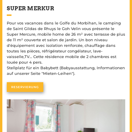
So.. 21/06 unter So.. 05/07
10:30 Uhr
Sitzbank
SUPER MERKUR
TV
Sa.. 04/07 unter Sa.. 11/07
550 €
177 €
So.. 05/07 unter So.. 12/07
2 Nächte
Zimmer 1 :
Pour vos vacances dans le Golfe du Morbihan, le camping
1 Doppelbett (160×200)
Sa.. 11/07 unter Sa.. 01/08
de Saint Gildas de Rhuys le Goh Velin vous présente le
770 €
225 €
3 Nächte
So.. 12/07 unter So.. 02/08
Super Mercure, mobile home de 26 m² avec terrasse de plus
Zimmer 2 :
de 11 m² couverte et salon de jardin. Un bon niveau
2 Einzelbetten (80×190)
273 €
Sa.. 01/08 unter Sa.. 22/08
4 Nächte
890 €
d'équipement avec isolation renforcée, chauffage dans
So.. 02/08 unter So.. 23/08
toutes les pièces, réfrigérateur congélateur, lave-
Badezimmer :
321 €
vaisselle,TV... Cette résidence mobile de 2 chambres est
5 Nächte
1 Dusche
Sa.. 22/08 unter Sa.. 29/08
550 €
louée pour 4 pers.
1 Waschbecken
So.. 23/08 unter So.. 30/08
Wandhaartrockner
Stellplatz für ein Babybett (Babyausstattung, Informationen
369 €
6 Nächte
auf unserer Seite "Mieten-Leihen").
Sa.. 29/08 unter Sa.. 19/09
375 €
Toilette :
So.. 30/08 unter So.. 20/09
417 €
7 Nächte
Separates WC
RESERVIERUNG
Integrierte Terrasse :
Ermäßigung 7.
-48 €
9m² (1/3 bedeckt)
Nacht frei
Gartenmöbel
Preis für 7 Nächte
369 €
inkl. Rabatt
Vollständiges Inventar anzeigen
Nacht
48 €
zusätzliche Nacht