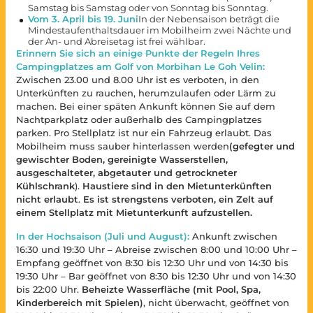
Samstag bis Samstag oder von Sonntag bis Sonntag.
Vom 3. April bis 19. Juni
In der Nebensaison beträgt die
Mindestaufenthaltsdauer im Mobilheim zwei Nächte und
der An- und Abreisetag ist frei wählbar.
Erinnern Sie sich an einige Punkte der Regeln Ihres
Campingplatzes am Golf von Morbihan Le Goh Velin:
Zwischen 23.00 und 8.00 Uhr ist es verboten, in den
Unterkünften zu rauchen, herumzulaufen oder Lärm zu
machen. Bei einer späten Ankunft können Sie auf dem
Nachtparkplatz oder außerhalb des Campingplatzes
parken. Pro Stellplatz ist nur ein Fahrzeug erlaubt. Das
Mobilheim muss sauber hinterlassen werden
(gefegter und
gewischter Boden, gereinigte Wasserstellen,
ausgeschalteter, abgetauter und getrockneter
Kühlschrank
).
Haustiere sind in den Mietunterkünften
nicht erlaubt
.
Es ist strengstens verboten, ein Zelt auf
einem Stellplatz mit Mietunterkunft aufzustellen.
In der Hochsaison (Juli und August):
Ankunft zwischen
16:30 und 19:30 Uhr – Abreise zwischen 8:00 und 10:00 Uhr –
Empfang geöffnet von 8:30 bis 12:30 Uhr und von 14:30 bis
19:30 Uhr – Bar geöffnet von 8:30 bis 12:30 Uhr und von 14:30
bis 22:00 Uhr.
Beheizte Wasserfläche (mit Pool, Spa,
Kinderbereich mit Spielen)
, nicht überwacht, geöffnet von