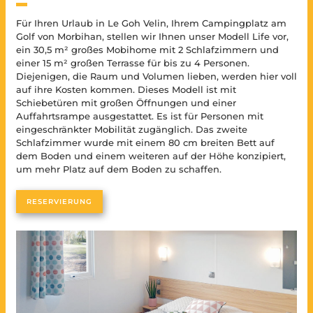
580 €
195 €
So.. 05/07 unter So.. 12/07
2 Nächte
Zimmer 1 :
Für Ihren Urlaub in Le Goh Velin, Ihrem Campingplatz am
1 Doppelbett (160×200)
Sa.. 11/07 unter Sa.. 01/08
Golf von Morbihan, stellen wir Ihnen unser Modell Life vor,
790 €
247 €
3 Nächte
So.. 12/07 unter So.. 02/08
ein 30,5 m² großes Mobihome mit 2 Schlafzimmern und
Zimmer 2 :
einer 15 m² großen Terrasse für bis zu 4 Personen.
2 Einzelbetten (80×190)
299 €
Sa.. 01/08 unter Sa.. 22/08
4 Nächte
940 €
Diejenigen, die Raum und Volumen lieben, werden hier voll
So.. 02/08 unter So.. 23/08
auf ihre Kosten kommen. Dieses Modell ist mit
Badezimmer :
351 €
Schiebetüren mit großen Öffnungen und einer
5 Nächte
1 Dusche
Sa.. 22/08 unter Sa.. 29/08
580 €
Auffahrtsrampe ausgestattet. Es ist für Personen mit
1 Waschbecken
So.. 23/08 unter So.. 30/08
Wandhaartrockner
eingeschränkter Mobilität zugänglich. Das zweite
403 €
6 Nächte
Schlafzimmer wurde mit einem 80 cm breiten Bett auf
Sa.. 29/08 unter Sa.. 19/09
420 €
Toilette :
dem Boden und einem weiteren auf der Höhe konzipiert,
So.. 30/08 unter So.. 20/09
455 €
7 Nächte
Separates WC
um mehr Platz auf dem Boden zu schaffen.
Integrierte Terrasse :
Ermäßigung 7.
-52 €
RESERVIERUNG
9 m² (1/3 bedeckt)
Nacht frei
Gartenmöbel
Preis für 7 Nächte
403 €
inkl. Rabatt
Vollständiges Inventar anzeigen
Nacht
52 €
zusätzliche Nacht