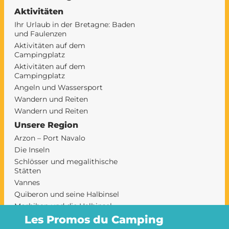
Aktivitäten
Ihr Urlaub in der Bretagne: Baden
und Faulenzen
Aktivitäten auf dem
Campingplatz
Aktivitäten auf dem
Campingplatz
Angeln und Wassersport
Wandern und Reiten
Wandern und Reiten
Unsere Region
Arzon – Port Navalo
Die Inseln
Schlösser und megalithische
Stätten
Vannes
Quiberon und seine Halbinsel
Morbihan und die Halbinsel
Rhuys auf einem Campingplatz
Les Promos du Camping
camping sarzeau