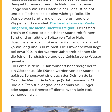
Beispiel für eine unberührte Natur und hat eine
Länge von 5 km. Der Hafen Saint Gildas ist belebt
und die Fischerei spielt eine wichtige Rolle. Ein
Wanderweg führt um die Insel herum und die
Klippen sind sehr steil.
Die Insel ist von der Küste
umgeben, die kleine Buchten freigibt.
. Der Strand
Trea’h er Goured ist ein schöner Strand mit feinem
Sand und umgibt die Spitze von Tal er Hah.
Hoëdic erstreckt sich über eine Fläche von 2 km², ist
2,5 km lang und 800 m breit. Die Einwohnerzahl liegt
bei etwa 100. In der warmen Jahreszeit können Sie
die feinen Sandstrände und das türkisfarbene Wasser
genießen.
Ein Fort aus dem 19. Jahrhundert beherbergt heute
ein Gästehaus. Die Dünen werden von der Strandlilie
gefärbt. Sehenswert sind auch der Dolmen de la
Croix, der Menhir de la Vierge (5. Jahrtausend v. Chr.)
und die Öfen für Seegras, das damals als Dünger
oder sogar als Brennstoff diente, wenn kein Holz
vorhanden war.