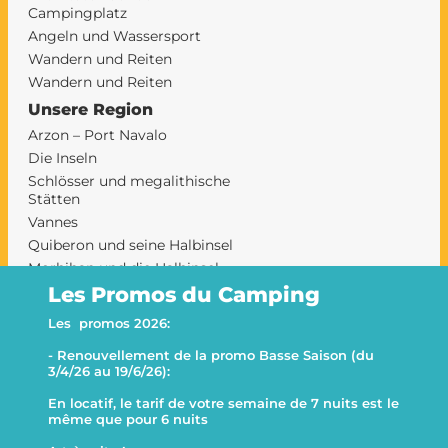
Campingplatz
Angeln und Wassersport
Wandern und Reiten
Wandern und Reiten
Unsere Region
Arzon – Port Navalo
Die Inseln
Schlösser und megalithische
Stätten
Vannes
Quiberon und seine Halbinsel
Morbihan und die Halbinsel
Rhuys auf einem Campingplatz
Les Promos du Camping
camping sarzeau
Les promos 2026:
Le Goh Velin
- Renouvellement de la promo Basse Saison (du
This website uses cookies
Decline all
3/4/26 au 19/6/26):
This website uses cookies to improve user experience. By
En locatif, le tarif de votre semaine de 7 nuits est le
using our website you consent to all cookies in accordance with
même que pour 6 nuits
our Cookie Policy.